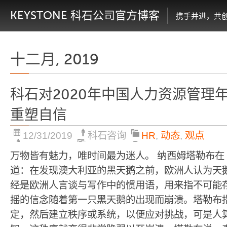
KEYSTONE 科石公司官方博客
携手并进，共
十二月, 2019
科石对2020年中国人力资源管理
重塑自信
12/31/2019
科石咨询
HR
,
动态
,
观点
万物皆有魅力，唯时间最为迷人。 纳西姆塔勒布在
道：在发现澳大利亚的黑天鹅之前，欧洲人认为天鹅
经是欧洲人言谈与写作中的惯用语，用来指不可能
摇的信念随着第一只黑天鹅的出现而崩溃。塔勒布
定，然后建立秩序或系统，以便应对挑战，可是人