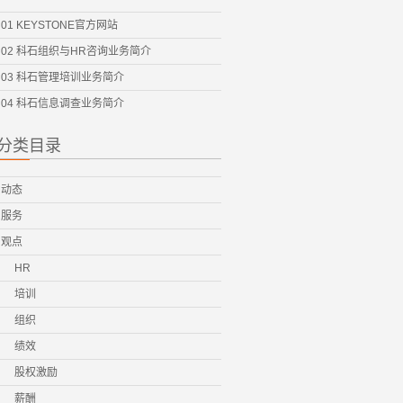
01 KEYSTONE官方网站
02 科石组织与HR咨询业务简介
03 科石管理培训业务简介
04 科石信息调查业务简介
分类目录
动态
服务
观点
HR
培训
组织
绩效
股权激励
薪酬