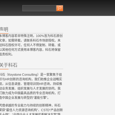
声明
本博客内容若非特殊注明，100%皆为科石原创
文章，如需转载，请联系科石市场部授权。未
经科石授权许可，任何人不得复制、转载、或
以其他任何方式使用本博客内容，科石将保留
追责权利。
关于科石
科石（Keystone Consulting）是一家聚焦于组
织与HR创新的咨询机构，我们助推企业战略实
现，从信息调查、管理培训到HR咨询，持续推
动业务发展、组织发展与人才发展的协同。我
们致力成为中国最具品质的专业咨询机构，打
造中国企业发展与转型的“灌能引擎”。
凭借卓越的专业能力与持续的创新精神，科石
荣获“最佳人力资源咨询机构”、CSTD“产品创新
五十强”、“全国企业人才发展优秀解决方案”等