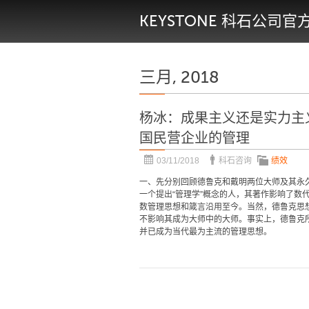
KEYSTONE 科石公司官
三月, 2018
杨冰：成果主义还是实力主
国民营企业的管理
03/11/2018
科石咨询
绩效
一、先分别回顾德鲁克和戴明两位大师及其永
一个提出“管理学”概念的人，其著作影响了数
数管理思想和箴言沿用至今。当然，德鲁克思
不影响其成为大师中的大师。事实上，德鲁克所提出的
并已成为当代最为主流的管理思想。