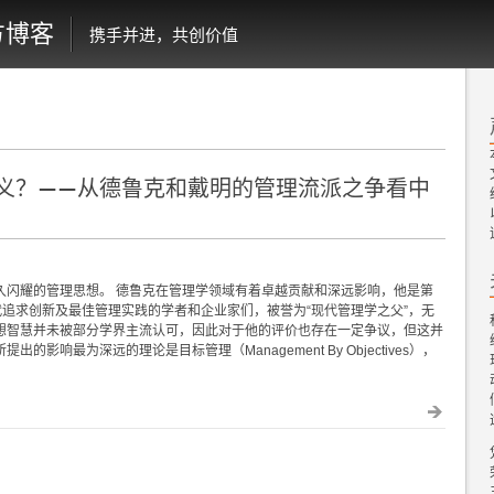
方博客
携手并进，共创价值
义？——从德鲁克和戴明的管理流派之争看中
久闪耀的管理思想。 德鲁克在管理学领域有着卓越贡献和深远影响，他是第
代追求创新及最佳管理实践的学者和企业家们，被誉为“现代管理学之父”，无
想智慧并未被部分学界主流认可，因此对于他的评价也存在一定争议，但这并
影响最为深远的理论是目标管理（Management By Objectives），