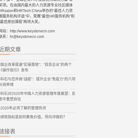
奖项。在由国内最大的人力资源专业社区媒体
HRsalon和HRTech China举办的“最佳人力资
源服务机构评选”中，荣膺“最佳HR服务机构”和
“最佳原创课程”两项大奖。
网站：http://www.keystonecn.com
联系：hr@keystonecn.com
近期文章
国企改革提速“实操落地”：“双百企业”的两个
《操作指引》发布
科石与您并肩“战疫”：提升企业“免疫力”的六项
长线举措
科石对2020年中国人力资源管理年度展望：反
思中重塑自信
2020年必须了解的管理热词
绩效指标是如何聚焦价值，导向冲锋的？
链接表