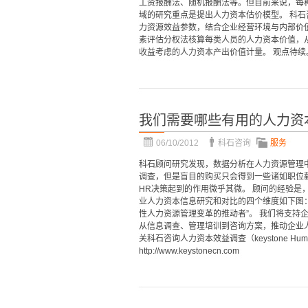
工资报酬法、随机报酬法等。但目前来说，每
域的研究重点是提出人力资本估价模型。 科
力资源效益参数，结合企业经营环境与内部价
素评估分权法核算每类人员的人力资本价值，
收益考虑的人力资本产出价值计量。 观点待续
我们需要哪些有用的人力资
06/10/2012
科石咨询
服务
科石顾问研究发现，数据分析在人力资源管理
调查，但是盲目的购买只会得到一些诸如职位
HR决策起到的作用微乎其微。 顾问的经验是
业人力资本信息研究和对比的四个维度如下
性人力资源管理变革的推动者”。 我们将支持
从信息调查、管理培训到咨询方案，推动企业
关科石咨询人力资本效益调查（keystone Huma
http://www.keystonecn.com