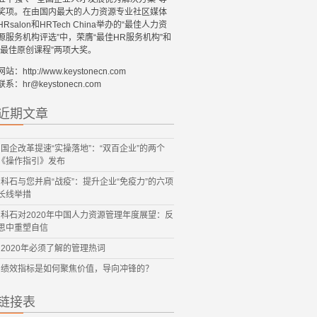
奖项。在由国内最大的人力资源专业社区媒体
HRsalon和HRTech China举办的“最佳人力资
源服务机构评选”中，荣膺“最佳HR服务机构”和
“最佳原创课程”两项大奖。
网站：http://www.keystonecn.com
联系：hr@keystonecn.com
近期文章
国企改革提速“实操落地”：“双百企业”的两个
《操作指引》发布
科石与您并肩“战疫”：提升企业“免疫力”的六项
长线举措
科石对2020年中国人力资源管理年度展望：反
思中重塑自信
2020年必须了解的管理热词
绩效指标是如何聚焦价值，导向冲锋的？
链接表