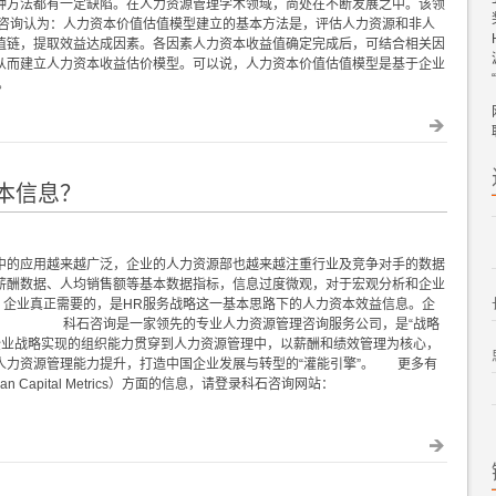
种方法都有一定缺陷。在人力资源管理学术领域，尚处在不断发展之中。该领
石咨询认为：人力资本价值估值模型建立的基本方法是，评估人力资源和非人
值链，提取效益达成因素。各因素人力资本收益值确定完成后，可结合相关因
从而建立人力资本收益估价模型。可以说，人力资本价值估值模型是基于企业
。
本信息？
中的应用越来越广泛，企业的人力资源部也越来越注重行业及竞争对手的数据
薪酬数据、人均销售额等基本数据指标，信息过度微观，对于宏观分析和企业
，企业真正需要的，是HR服务战略这一基本思路下的人力资本效益信息。企
图： 科石咨询是一家领先的专业人力资源管理咨询服务公司，是“战略
企业战略实现的组织能力贯穿到人力资源管理中，以薪酬和绩效管理为核心，
人力资源管理能力提升，打造中国企业发展与转型的“灌能引擎”。 更多有
n Capital Metrics）方面的信息，请登录科石咨询网站：