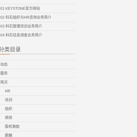
01 KEYSTONE官方网站
02 科石组织与HR咨询业务简介
03 科石管理培训业务简介
04 科石信息调查业务简介
分类目录
动态
服务
观点
HR
培训
组织
绩效
股权激励
薪酬