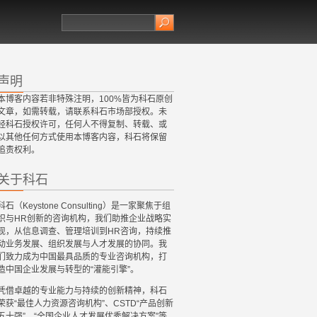
声明
本博客内容若非特殊注明，100%皆为科石原创
文章，如需转载，请联系科石市场部授权。未
经科石授权许可，任何人不得复制、转载、或
以其他任何方式使用本博客内容，科石将保留
追责权利。
关于科石
科石（Keystone Consulting）是一家聚焦于组
织与HR创新的咨询机构，我们助推企业战略实
现，从信息调查、管理培训到HR咨询，持续推
动业务发展、组织发展与人才发展的协同。我
们致力成为中国最具品质的专业咨询机构，打
造中国企业发展与转型的“灌能引擎”。
凭借卓越的专业能力与持续的创新精神，科石
荣获“最佳人力资源咨询机构”、CSTD“产品创新
五十强”、“全国企业人才发展优秀解决方案”等