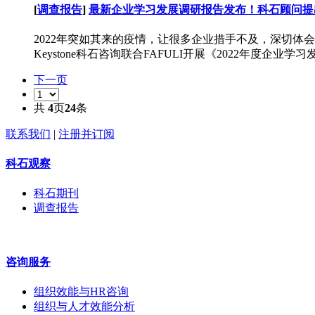
[
调查报告
]
最新企业学习发展调研报告发布！科石顾问提
2022年突如其来的疫情，让很多企业措手不及，深切
Keystone科石咨询联合FAFULI开展《2022年度
下一页
共
4
页
24
条
联系我们
|
注册并订阅
科石观察
科石期刊
调查报告
咨询服务
组织效能与HR咨询
组织与人才效能分析