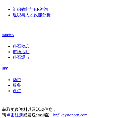
组织效能与HR咨询
组织与人才效能分析
新闻中心
科石动态
市场活动
科石观点
博客
动态
服务
观点
获取更多资料以及活动信息，
请
点击注册
或发送email至：
hr@keystonecn.com